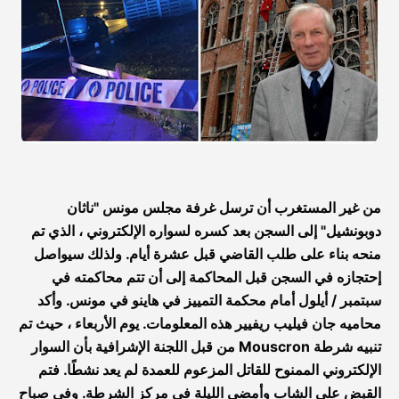
من غير المستغرب أن ترسل غرفة مجلس مونس "ناثان
دوبونشيل" إلى السجن بعد كسره لسواره الإلكتروني ، الذي تم
منحه بناء على طلب القاضي قبل عشرة أيام. ولذلك سيواصل
إحتجازه في السجن قبل المحاكمة إلى أن تتم محاكمته في
سبتمبر / أيلول أمام محكمة التمييز في هاينو في مونس. وأكد
محاميه جان فيليب ريفيير هذه المعلومات. يوم الأربعاء ، حيث تم
تنبيه شرطة Mouscron من قبل اللجنة الإشرافية بأن السوار
الإلكتروني الممنوح للقاتل المزعوم للعمدة لم يعد نشطًا. فتم
القبض على الشاب وأمضى الليلة في مركز الشرطة. وفي صباح