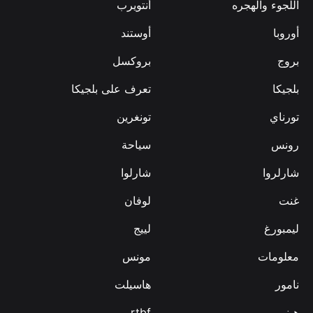
اللجوء والهجره
أنتويرب
أوروبا
أوستند
بروج
بروكسل
بلجيكا
تعرف على بلجيكا
تورناي
تونغرين
رونس
سياحة
شارلروا
شارلوا
غنت
لوفان
ليمبورغ
لييج
معلومات
مونس
نامور
هاسيلت
هينو
rtbf