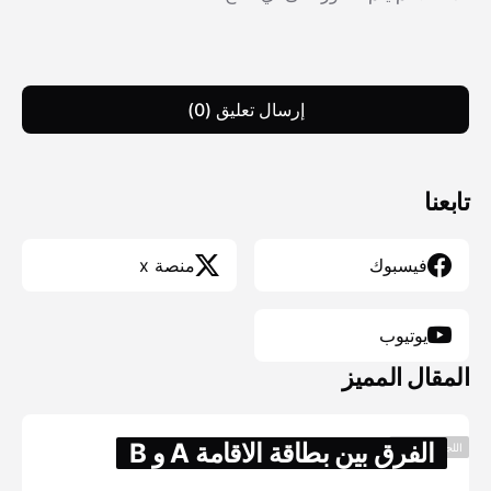
إرسال تعليق (0)
تابعنا
فيسبوك
منصة x
يوتيوب
المقال المميز
الفرق بين بطاقة الاقامة A و B
اللجوء والهجره