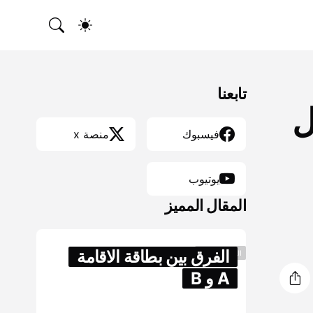
تابعنا
ل
فيسبوك
منصة x
يوتيوب
المقال المميز
الفرق بين بطاقة الاقامة
اللجوء والهجره
A و B
مارس 04, 2018