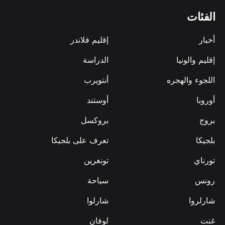
الفئات
أخبار
إقليم فلاندر
إقليم والونيا
الدراسة
اللجوء والهجره
أنتويرب
أوروبا
أوستند
بروج
بروكسل
بلجيكا
تعرف على بلجيكا
تورناي
تونغرين
رونس
سياحة
شارلروا
شارلوا
غنت
لوفان