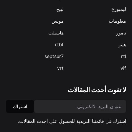
ليمبورغ
لييج
معلومات
مونس
نامور
هاسيلت
هينو
rtbf
septsur7
rtl
vrt
vif
لا تفوت أحدث المقالات
اشتراك
اشترك في قائمتنا البريدية للحصول على احدث المقالات.