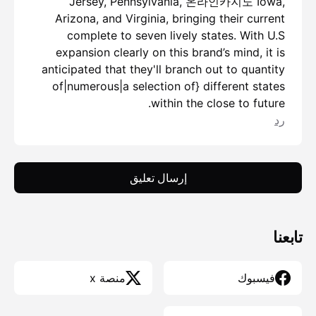
Jersey, Pennsylvania,
온라인카지노
Iowa,
Arizona, and Virginia, bringing their current
complete to seven lively states. With U.S
expansion clearly on this brand’s mind, it is
anticipated that they'll branch out to quantity
of|numerous|a selection of} different states
within the close to future.
رد
إرسال تعليق
تابعنا
فيسبوك
منصة x