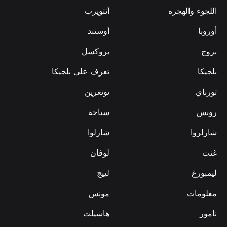
اللجوء والهجره
أنتويرب
أوروبا
أوستند
بروج
بروكسل
بلجيكا
تعرف على بلجيكا
تورناي
تونغرين
رونس
سياحة
شارلروا
شارلوا
غنت
لوفان
ليمبورغ
لييج
معلومات
مونس
نامور
هاسيلت