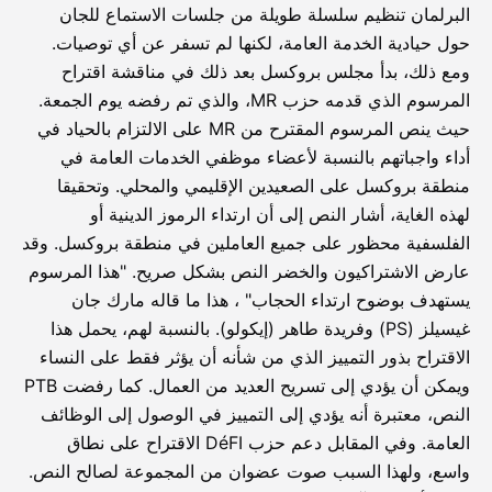
البرلمان تنظيم سلسلة طويلة من جلسات الاستماع للجان
حول حيادية الخدمة العامة، لكنها لم تسفر عن أي توصيات.
ومع ذلك، بدأ مجلس بروكسل بعد ذلك في مناقشة اقتراح
المرسوم الذي قدمه حزب MR، والذي تم رفضه يوم الجمعة.
حيث ينص المرسوم المقترح من MR على الالتزام بالحياد في
أداء واجباتهم بالنسبة لأعضاء موظفي الخدمات العامة في
منطقة بروكسل على الصعيدين الإقليمي والمحلي. وتحقيقا
لهذه الغاية، أشار النص إلى أن ارتداء الرموز الدينية أو
الفلسفية محظور على جميع العاملين في منطقة بروكسل. وقد
عارض الاشتراكيون والخضر النص بشكل صريح. "هذا المرسوم
يستهدف بوضوح ارتداء الحجاب" ، هذا ما قاله مارك جان
غيسيلز (PS) وفريدة طاهر (إيكولو). بالنسبة لهم، يحمل هذا
الاقتراح بذور التمييز الذي من شأنه أن يؤثر فقط على النساء
ويمكن أن يؤدي إلى تسريح العديد من العمال. كما رفضت PTB
النص، معتبرة أنه يؤدي إلى التمييز في الوصول إلى الوظائف
العامة. وفي المقابل دعم حزب DéFI الاقتراح على نطاق
واسع، ولهذا السبب صوت عضوان من المجموعة لصالح النص.