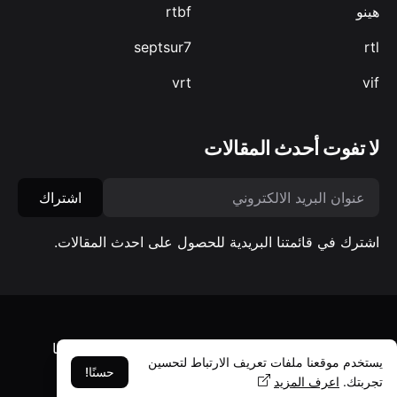
هينو
rtbf
septsur7
rtl
vrt
vif
لا تفوت أحدث المقالات
اشتراك
اشترك في قائمتنا البريدية للحصول على احدث المقالات.
معلومات عنا
سياسة الخصوصية
شروط الاستخدام
اتصل بنا
يستخدم موقعنا ملفات تعريف الارتباط لتحسين
© جميع الحقوق محفوظة، بلجيكا بالعربي
حسنًا!
تجربتك.
اعرف المزيد