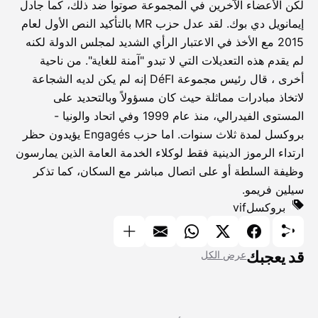
لكن الأعضاء الآخرين في المجموعة صوتوا ضد ذلك، كما جادل
إيمانويل دي بوك. لقد عدل حزب MR بالتأكيد النص الأول لعام
2015 مع الأخذ في الاعتبار الرأي الشديد لمجلس الدولة لكنه
لم يقدم هذه التعديلات التي لا تبدو "آمنة للغاية". من ناحية
أخرى ، قال رئيس مجموعة DéFI إنه لم يكن لديه الشجاعة
لاتخاذ مبادرات مماثلة حيث كان مسؤولاً وبالتحديد على
المستوى الفيدرالي، منذ عام 1999 وفي اتحاد والونيا -
بروكسل لمدة ثلاث سنوات. اما حزب Engagés يؤيدون حظر
ارتداء الرموز الدينية فقط لوكلاء الخدمة العامة الذين يمارسون
وظيفة السلطة أو على اتصال مباشر مع السكان، كما تذكر
سيلين فريمو.
بروكسل
vif
قد يعجبك
عرض الكل