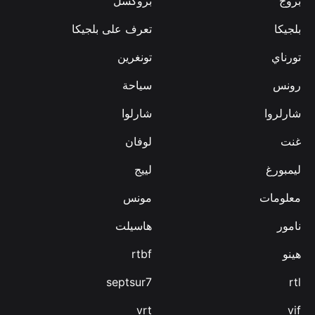
بروج
بروكسل
بلجيكا
تعرف على بلجيكا
تورناي
تونغرين
رونس
سياحة
شارلروا
شارلوا
غنت
لوفان
ليمبورغ
لييج
معلومات
مونس
نامور
هاسيلت
هينو
rtbf
septsur7
rtl
vrt
vif